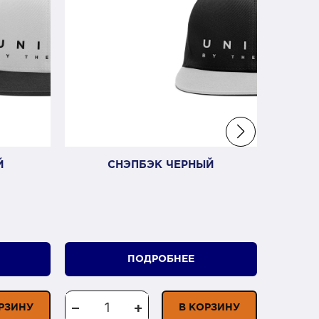
Й
СНЭПБЭК ЧЕРНЫЙ
ДЖЕ
Артик
ПОДРОБНЕЕ
−
+
−
РЗИНУ
В КОРЗИНУ